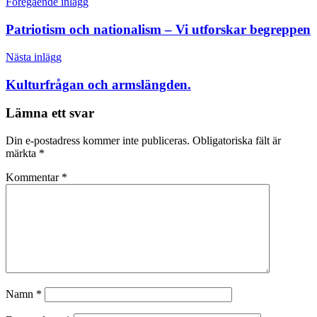
Inläggsnavigering
Föregående inlägg
Patriotism och nationalism – Vi utforskar begreppen
Nästa inlägg
Kulturfrågan och armslängden.
Lämna ett svar
Din e-postadress kommer inte publiceras.
Obligatoriska fält är
märkta
*
Kommentar
*
Namn
*