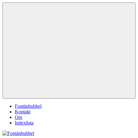
Hoppa
Fontänbubbel
Dina
till
röster
innehåll
i
vardagen
Meny
Fontänbubbel
Kontakt
Om
Indexlista