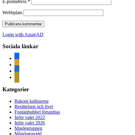
E-postadress
*
Webbplats
Login with AzureAD
Sociala länkar
facebook
rss
home
mail
Kategorier
Bakom kulisserna
Berättelsen och livet
Fontänbubbel förundras
Inför valet 2022
Inför valet 2026
Maglegruppen
Måndagspodd