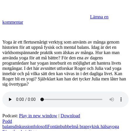
Lämna en
kommentar
Yoga är ett flertusenårigt verktyg som använts av många genom
historien för att uppnå fysisk och mental balans. Idag är det en
världsomspännande praktik som älskas av många. Hur kan man
använda yoga för att må bättre? För den ena av dagens
programledare har yogan inneburit en möjlighet att hantera livets
motgångar. I det här avsnittet utforskar Roger och Julia vad yoga
innebär och på vilka sätt den kan vävas in i det dagliga livet. Kan
Roger bli en yogi? Självklart kan han det tycker Julia men låter han
sig övertygas?
Podcast:
Play in new window
|
Download
Podd
balans
diskussion
folosofi
Fontänbubbel
må bra
psykisk hälsa
yoga