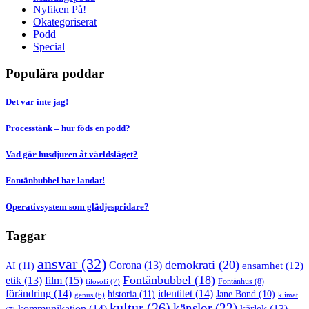
Nyfiken På!
Okategoriserat
Podd
Special
Populära poddar
Det var inte jag!
Processtänk – hur föds en podd?
Vad gör husdjuren åt världsläget?
Fontänbubbel har landat!
Operativsystem som glädjespridare?
Taggar
ansvar
(32)
demokrati
(20)
Corona
(13)
AI
(11)
ensamhet
(12)
Fontänbubbel
(18)
film
(15)
etik
(13)
Fontänhus
(8)
filosofi
(7)
förändring
(14)
identitet
(14)
historia
(11)
Jane Bond
(10)
klimat
genus
(6)
kultur
(26)
känslor
(22)
kommunikation
(14)
kärlek
(13)