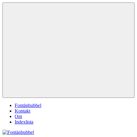
Hoppa
Fontänbubbel
Dina
till
röster
innehåll
i
vardagen
Meny
Fontänbubbel
Kontakt
Om
Indexlista