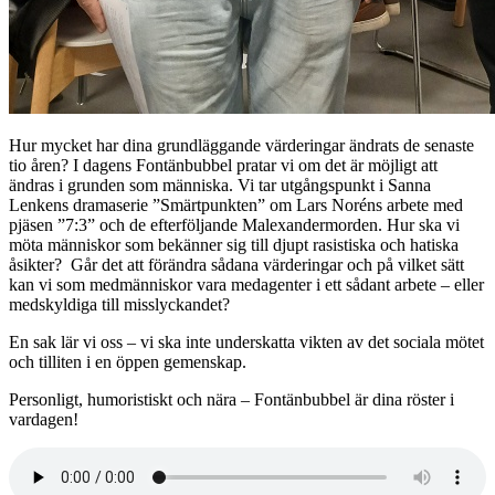
Hur mycket har dina grundläggande värderingar ändrats de senaste
tio åren? I dagens Fontänbubbel pratar vi om det är möjligt att
ändras i grunden som människa. Vi tar utgångspunkt i Sanna
Lenkens dramaserie ”Smärtpunkten” om Lars Noréns arbete med
pjäsen ”7:3” och de efterföljande Malexandermorden. Hur ska vi
möta människor som bekänner sig till djupt rasistiska och hatiska
åsikter? Går det att förändra sådana värderingar och på vilket sätt
kan vi som medmänniskor vara medagenter i ett sådant arbete – eller
medskyldiga till misslyckandet?
En sak lär vi oss – vi ska inte underskatta vikten av det sociala mötet
och tilliten i en öppen gemenskap.
Personligt, humoristiskt och nära – Fontänbubbel är dina röster i
vardagen!