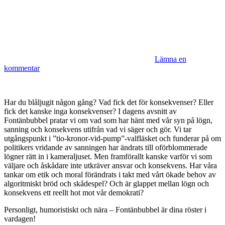
Lämna en
kommentar
Har du blåljugit någon gång? Vad fick det för konsekvenser? Eller
fick det kanske inga konsekvenser? I dagens avsnitt av
Fontänbubbel pratar vi om vad som har hänt med vår syn på lögn,
sanning och konsekvens utifrån vad vi säger och gör. Vi tar
utgångspunkt i ”tio-kronor-vid-pump”-valfläsket och funderar på om
politikers vridande av sanningen har ändrats till oförblommerade
lögner rätt in i kameraljuset. Men framförallt kanske varför vi som
väljare och åskådare inte utkräver ansvar och konsekvens. Har våra
tankar om etik och moral förändrats i takt med vårt ökade behov av
algoritmiskt bröd och skådespel? Och är glappet mellan lögn och
konsekvens ett reellt hot mot vår demokrati?
Personligt, humoristiskt och nära – Fontänbubbel är dina röster i
vardagen!