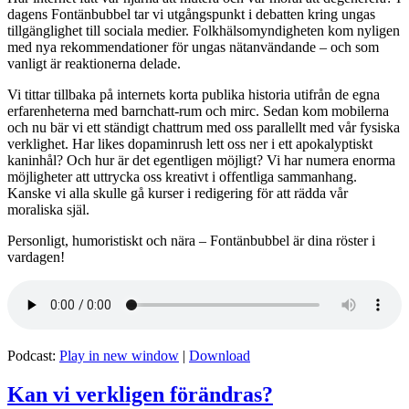
dagens Fontänbubbel tar vi utgångspunkt i debatten kring ungas
tillgänglighet till sociala medier. Folkhälsomyndigheten kom nyligen
med nya rekommendationer för ungas nätanvändande – och som
vanligt är reaktionerna delade.
Vi tittar tillbaka på internets korta publika historia utifrån de egna
erfarenheterna med barnchatt-rum och mirc. Sedan kom mobilerna
och nu bär vi ett ständigt chattrum med oss parallellt med vår fysiska
verklighet. Har likes dopaminrush lett oss ner i ett apokalyptiskt
kaninhål? Och hur är det egentligen möjligt? Vi har numera enorma
möjligheter att uttrycka oss kreativt i offentliga sammanhang.
Kanske vi alla skulle gå kurser i redigering för att rädda vår
moraliska själ.
Personligt, humoristiskt och nära – Fontänbubbel är dina röster i
vardagen!
Podcast:
Play in new window
|
Download
Kan vi verkligen förändras?