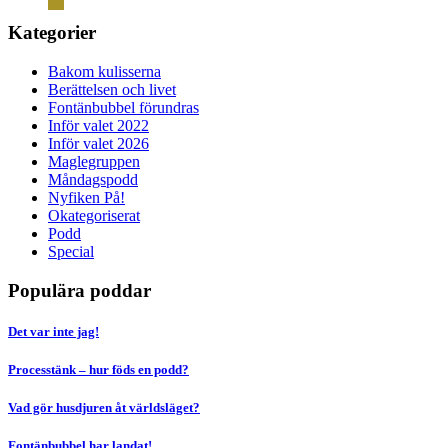
Kategorier
Bakom kulisserna
Berättelsen och livet
Fontänbubbel förundras
Inför valet 2022
Inför valet 2026
Maglegruppen
Måndagspodd
Nyfiken På!
Okategoriserat
Podd
Special
Populära poddar
Det var inte jag!
Processtänk – hur föds en podd?
Vad gör husdjuren åt världsläget?
Fontänbubbel har landat!