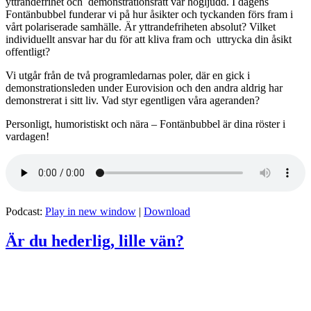
yttrandefrihet och demonstrationsrätt var högljudd. I dagens
Fontänbubbel funderar vi på hur åsikter och tyckanden förs fram i
vårt polariserade samhälle. Är yttrandefriheten absolut? Vilket
individuellt ansvar har du för att kliva fram och uttrycka din åsikt
offentligt?
Vi utgår från de två programledarnas poler, där en gick i
demonstrationsleden under Eurovision och den andra aldrig har
demonstrerat i sitt liv. Vad styr egentligen våra ageranden?
Personligt, humoristiskt och nära – Fontänbubbel är dina röster i
vardagen!
Podcast:
Play in new window
|
Download
Är du hederlig, lille vän?