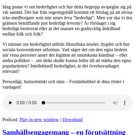
Idag pratar vi om hederlighet och hur detta begrepp avspeglar sig på
vår samtid. Det har från regeringshåll kommit ett förslag på att utvisa
icke-medborgare som inte anses leva ”hederligt”. Men var ska vi dra
gränsen beträffande just hederligt leverne? Är förslaget i sig
hederligt motiverat eller är det snarare en godtycklig åtskillnad
mellan folk och folk?
Vi närmar oss hederlighet utifrån filosofiska teorier, dygder och hur
sociala konventioner utformas. Vad säger det om den egna hedern
när vissa personer anser det legitimt att smutskasta kändisar – eller
andra politiker – om detta skulle kunna bidra till att stärka den egna
populariteten? Intellektuell hederlighet, är det överhuvudtaget
relevant?
Personligt, humoristiskt och nära – Fontänbubbel är dina röster i
vardagen!
Podcast:
Play in new window
|
Download
Samhällsengagemang – en förutsättning