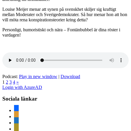
Louise Meijer menar att synen på svenskhet skiljer sig kraftigt
mellan Moderater och Sverigedemokrater. Så hur menar hon att hon
vill möta rena konspirationsteorier kring detta?
Personligt, humoristiskt och nära – Fontänbubbel är dina röster i
vardagen!
Podcast:
Play in new window
|
Download
Sidnumrering
Nästa
1
2
3
4
»
inlägg
Login with AzureAD
för
inlägg
Sociala länkar
facebook
rss
home
mail