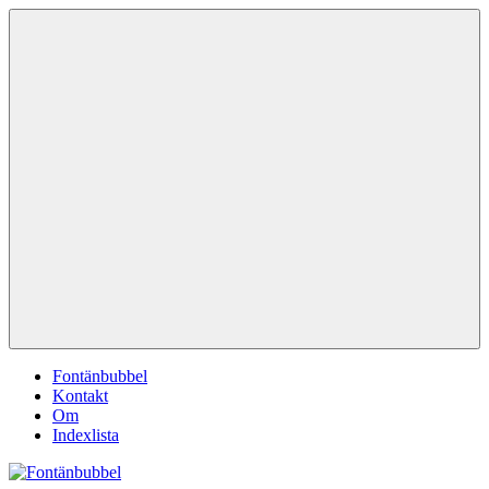
Hoppa
Fontänbubbel
Dina
till
röster
innehåll
i
vardagen
Meny
Fontänbubbel
Kontakt
Om
Indexlista