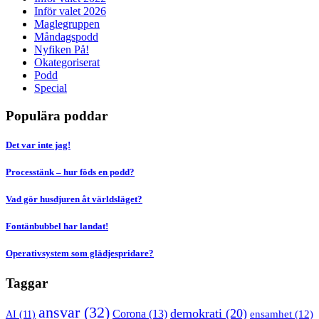
Inför valet 2026
Maglegruppen
Måndagspodd
Nyfiken På!
Okategoriserat
Podd
Special
Populära poddar
Det var inte jag!
Processtänk – hur föds en podd?
Vad gör husdjuren åt världsläget?
Fontänbubbel har landat!
Operativsystem som glädjespridare?
Taggar
ansvar
(32)
demokrati
(20)
Corona
(13)
AI
(11)
ensamhet
(12)