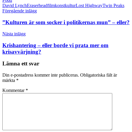
Podd
David Lynch
Eraserhead
film
konst
kultur
Lost Highway
Twin Peaks
Inläggsnavigering
Föregående inlägg
”Kulturen är som socker i politikernas mun” – eller?
Nästa inlägg
Krishantering – eller borde vi prata mer om
krisavvärjning?
Lämna ett svar
Din e-postadress kommer inte publiceras.
Obligatoriska fält är
märkta
*
Kommentar
*