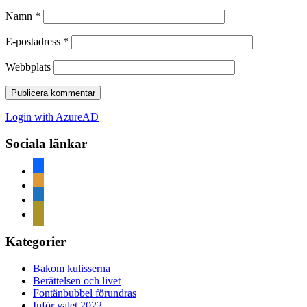
Namn
*
E-postadress
*
Webbplats
Login with AzureAD
Sociala länkar
facebook
rss
home
mail
Kategorier
Bakom kulisserna
Berättelsen och livet
Fontänbubbel förundras
Inför valet 2022