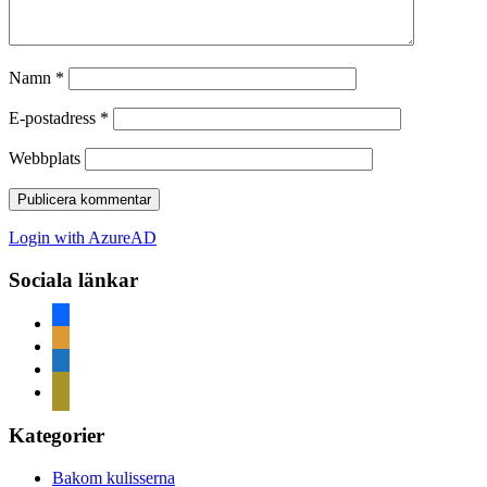
Namn
*
E-postadress
*
Webbplats
Login with AzureAD
Sociala länkar
facebook
rss
home
mail
Kategorier
Bakom kulisserna