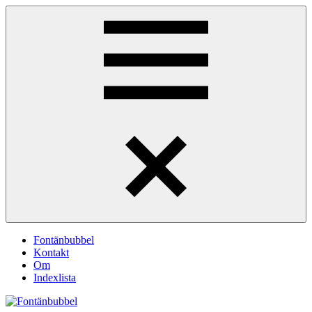
Hoppa
Fontänbubbel
Dina
till
röster
innehåll
i
vardagen
Meny
Fontänbubbel
Kontakt
Om
Indexlista