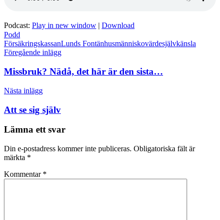
Podcast:
Play in new window
|
Download
Podd
Försäkringskassan
Lunds Fontänhus
människovärde
självkänsla
Inläggsnavigering
Föregående inlägg
Missbruk? Nädå, det här är den sista…
Nästa inlägg
Att se sig själv
Lämna ett svar
Din e-postadress kommer inte publiceras.
Obligatoriska fält är
märkta
*
Kommentar
*