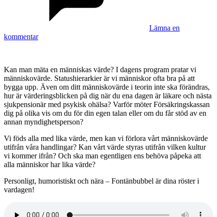
Lämna en
kommentar
Kan man mäta en människas värde? I dagens program pratar vi
människovärde. Statushierarkier är vi människor ofta bra på att
bygga upp. Även om ditt människovärde i teorin inte ska förändras,
hur är värderingsblicken på dig när du ena dagen är läkare och nästa
sjukpensionär med psykisk ohälsa? Varför möter Försäkringskassan
dig på olika vis om du för din egen talan eller om du får stöd av en
annan myndighetsperson?
Vi föds alla med lika värde, men kan vi förlora vårt människovärde
utifrån våra handlingar? Kan vårt värde styras utifrån vilken kultur
vi kommer ifrån? Och ska man egentligen ens behöva påpeka att
alla människor har lika värde?
Personligt, humoristiskt och nära – Fontänbubbel är dina röster i
vardagen!