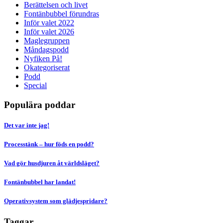
Berättelsen och livet
Fontänbubbel förundras
Inför valet 2022
Inför valet 2026
Maglegruppen
Måndagspodd
Nyfiken På!
Okategoriserat
Podd
Special
Populära poddar
Det var inte jag!
Processtänk – hur föds en podd?
Vad gör husdjuren åt världsläget?
Fontänbubbel har landat!
Operativsystem som glädjespridare?
Taggar