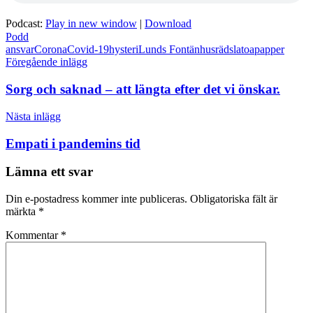
Podcast:
Play in new window
|
Download
Podd
ansvar
Corona
Covid-19
hysteri
Lunds Fontänhus
rädsla
toapapper
Inläggsnavigering
Föregående inlägg
Sorg och saknad – att längta efter det vi önskar.
Nästa inlägg
Empati i pandemins tid
Lämna ett svar
Din e-postadress kommer inte publiceras.
Obligatoriska fält är
märkta
*
Kommentar
*