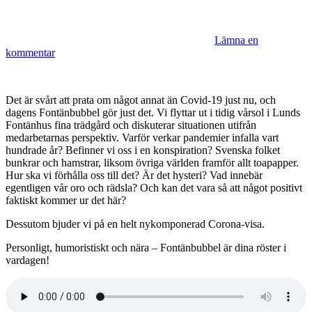
Lämna en
kommentar
Det är svårt att prata om något annat än Covid-19 just nu, och
dagens Fontänbubbel gör just det. Vi flyttar ut i tidig vårsol i Lunds
Fontänhus fina trädgård och diskuterar situationen utifrån
medarbetarnas perspektiv. Varför verkar pandemier infalla vart
hundrade år? Befinner vi oss i en konspiration? Svenska folket
bunkrar och hamstrar, liksom övriga världen framför allt toapapper.
Hur ska vi förhålla oss till det? Är det hysteri? Vad innebär
egentligen vår oro och rädsla? Och kan det vara så att något positivt
faktiskt kommer ur det här?
Dessutom bjuder vi på en helt nykomponerad Corona-visa.
Personligt, humoristiskt och nära – Fontänbubbel är dina röster i
vardagen!