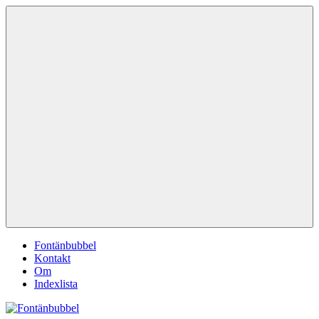
Hoppa
Fontänbubbel
Dina
till
röster
innehåll
i
vardagen
Meny
Fontänbubbel
Kontakt
Om
Indexlista