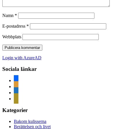
Namn
*
E-postadress
*
Webbplats
Login with AzureAD
Sociala länkar
facebook
rss
home
mail
Kategorier
Bakom kulisserna
Berättelsen och livet