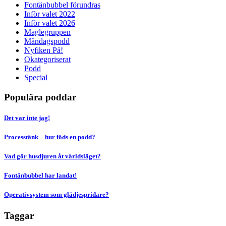
Fontänbubbel förundras
Inför valet 2022
Inför valet 2026
Maglegruppen
Måndagspodd
Nyfiken På!
Okategoriserat
Podd
Special
Populära poddar
Det var inte jag!
Processtänk – hur föds en podd?
Vad gör husdjuren åt världsläget?
Fontänbubbel har landat!
Operativsystem som glädjespridare?
Taggar