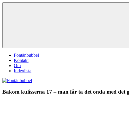
Hoppa
Fontänbubbel
Dina
till
röster
innehåll
i
vardagen
Meny
Fontänbubbel
Kontakt
Om
Indexlista
Bakom kulisserna 17 – man får ta det onda med det 