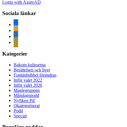
Login with AzureAD
Sociala länkar
facebook
rss
home
mail
Kategorier
Bakom kulisserna
Berättelsen och livet
Fontänbubbel förundras
Inför valet 2022
Inför valet 2026
Maglegruppen
Måndagspodd
Nyfiken På!
Okategoriserat
Podd
Special
Populära poddar