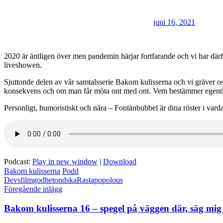
juni 16, 2021
2020 är äntligen över men pandemin härjar fortfarande och vi har därf
liveshowen.
Sjuttonde delen av vår samtalsserie Bakom kulisserna och vi gräver o
konsekvens och om man får möta ont med ont. Vem bestämmer egentlige
Personligt, humoristiskt och nära – Fontänbubbel är dina röster i vard
Podcast:
Play in new window
|
Download
Bakom kulisserna
Podd
Devs
film
godhet
ondska
Rastapopolous
Inläggsnavigering
Föregående inlägg
Bakom kulisserna 16 – spegel på väggen där, säg mi