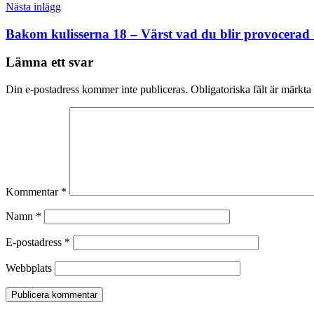
Nästa inlägg
Bakom kulisserna 18 – Värst vad du blir provocerad
Lämna ett svar
Din e-postadress kommer inte publiceras.
Obligatoriska fält är märkta
Kommentar
*
Namn
*
E-postadress
*
Webbplats