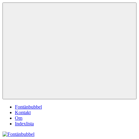
Hoppa
Fontänbubbel
Dina
till
röster
innehåll
i
vardagen
Meny
Fontänbubbel
Kontakt
Om
Indexlista