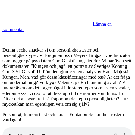
Lämna en
kommentar
Denna vecka snackar vi om personlighetstester och
personlighetstyper. Vi fördjupar oss i Meyers Briggs Type Indicator
som bygger på psykiatern Carl Gustaf Jungs teorier. Vi har även sett
dokumentären ”Kungen och jag”, ett porträtt av Sveriges Konung
Carl XVI Gustaf. Utifrån den gjorde vi en analys av Hans Majestät
Kungen. Men, vad gör dessa klassificeringar med oss? Är det fråga
om underhållning? Verktyg? Vetenskap? En blandning av allt? Vi
undrar även om det ligger något i de stereotyper som testen speglar,
eller anpassar vi oss för att leva upp till de normer som finns. Hur
lätt är det att svara rätt på frågor om den egna personligheten? Hur
mycket kan man egentligen veta om sig själv?
Personligt, humoristiskt och nära – Fontänbubbel är dina röster i
vardagen!