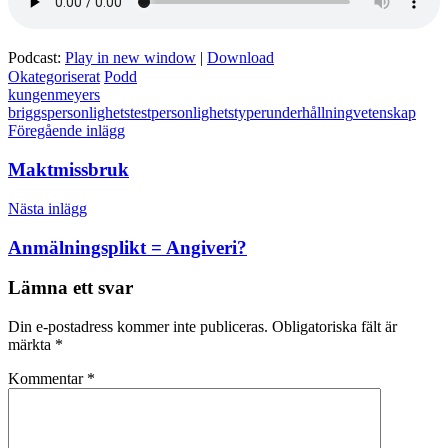
Podcast:
Play in new window
|
Download
Okategoriserat
Podd
kungen
meyers
briggs
personlighetstest
personlighetstyper
underhållning
vetenskap
Inläggsnavigering
Föregående inlägg
Maktmissbruk
Nästa inlägg
Anmälningsplikt = Angiveri?
Lämna ett svar
Din e-postadress kommer inte publiceras.
Obligatoriska fält är
märkta
*
Kommentar
*