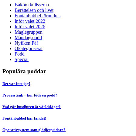
Bakom kulisserna
Berättelsen och livet
Fontänbubbel förundras
Inför valet 2022
Inför valet 2026
Maglegruppen
Måndagspodd
Nyfiken På!
Okategoriserat
Podd
Special
Populära poddar
Det var inte jag!
Processtänk – hur föds en podd?
Vad gör husdjuren åt världsläget?
Fontänbubbel har landat!
Operativsystem som glädjespridare?