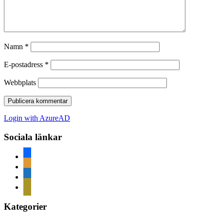
Namn
*
E-postadress
*
Webbplats
Login with AzureAD
Sociala länkar
facebook
rss
home
mail
Kategorier