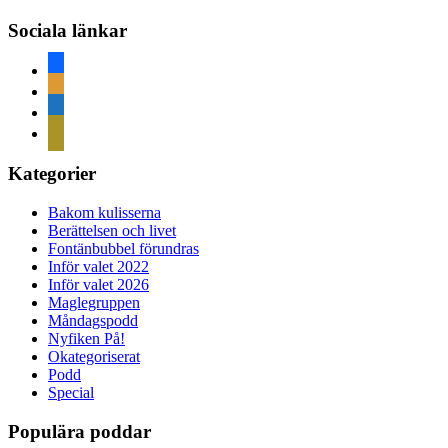
Sociala länkar
facebook
rss
home
mail
Kategorier
Bakom kulisserna
Berättelsen och livet
Fontänbubbel förundras
Inför valet 2022
Inför valet 2026
Maglegruppen
Måndagspodd
Nyfiken På!
Okategoriserat
Podd
Special
Populära poddar