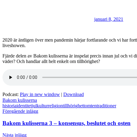
januari 8, 2021
2020 är äntligen över men pandemin härjar fortfarande och vi har fortf
liveshowen.
Fjärde delen av Bakom kulisserna är inspelat precis innan jul och vi di
väder? Och handlar allt helt enkelt om tillhörighet?
Podcast:
Play in new window
|
Download
Bakom kulisserna
historia
identitet
jul
kultur
religion
tillhörighet
tomten
traditioner
Inläggsnavigering
Föregående inlägg
Bakom kulisserna 3 – konsensus, beslutet och osten
Nästa inlägg