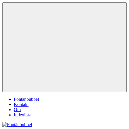
Hoppa
Fontänbubbel
Dina
till
röster
innehåll
i
vardagen
Meny
Fontänbubbel
Kontakt
Om
Indexlista