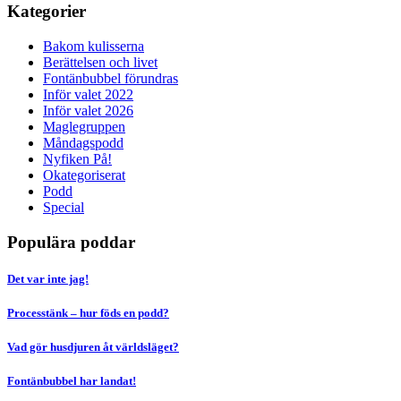
Kategorier
Bakom kulisserna
Berättelsen och livet
Fontänbubbel förundras
Inför valet 2022
Inför valet 2026
Maglegruppen
Måndagspodd
Nyfiken På!
Okategoriserat
Podd
Special
Populära poddar
Det var inte jag!
Processtänk – hur föds en podd?
Vad gör husdjuren åt världsläget?
Fontänbubbel har landat!