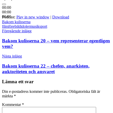
00:00
00:00
00:00
Podcast:
Play in new window
|
Download
Bakom kulisserna
film
förebild
idoler
musik
sport
Inläggsnavigering
Föregående inlägg
Bakom kulisserna 20 – vem representerar egentligen
vem?
Nästa inlägg
Bakom kulisserna 22 – chefen, anarkisten,
auktoriteten och ansvaret
Lämna ett svar
Din e-postadress kommer inte publiceras.
Obligatoriska fält är
märkta
*
Kommentar
*