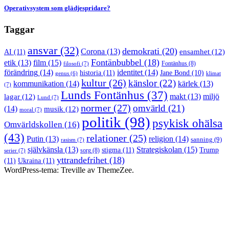
Operativsystem som glädjespridare?
Taggar
ansvar
(32)
demokrati
(20)
Corona
(13)
AI
(11)
ensamhet
(12)
Fontänbubbel
(18)
film
(15)
etik
(13)
Fontänhus
(8)
filosofi
(7)
förändring
(14)
identitet
(14)
historia
(11)
Jane Bond
(10)
klimat
genus
(6)
kultur
(26)
känslor
(22)
kommunikation
(14)
kärlek
(13)
(7)
Lunds Fontänhus
(37)
makt
(13)
miljö
lagar
(12)
Lund
(7)
normer
(27)
omvärld
(21)
(14)
musik
(12)
moral
(7)
politik
(98)
psykisk ohälsa
Omvärldskollen
(16)
(43)
relationer
(25)
Putin
(13)
religion
(14)
sanning
(9)
rasism
(7)
Strategiskolan
(15)
självkänsla
(13)
stigma
(11)
Trump
sorg
(8)
serier
(7)
yttrandefrihet
(18)
(11)
Ukraina
(11)
WordPress-tema: Treville av ThemeZee.