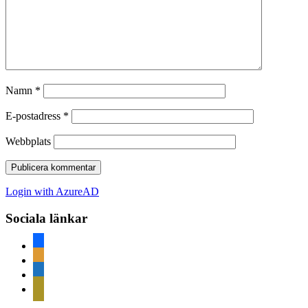
Namn
*
E-postadress
*
Webbplats
Login with AzureAD
Sociala länkar
facebook
rss
home
mail