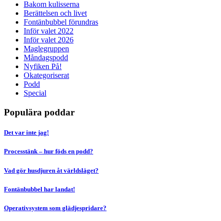
Bakom kulisserna
Berättelsen och livet
Fontänbubbel förundras
Inför valet 2022
Inför valet 2026
Maglegruppen
Måndagspodd
Nyfiken På!
Okategoriserat
Podd
Special
Populära poddar
Det var inte jag!
Processtänk – hur föds en podd?
Vad gör husdjuren åt världsläget?
Fontänbubbel har landat!
Operativsystem som glädjespridare?