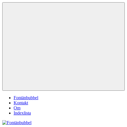
Hoppa
Fontänbubbel
Dina
till
röster
innehåll
i
vardagen
Meny
Fontänbubbel
Kontakt
Om
Indexlista