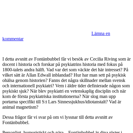
Lämna en
kommentar
I detta avsnitt av Fontänbubbel får vi besök av Cecilia Riving som är
docent i historia och forskar på psykiatrins historia med fokus på
1800-talets andra hälft. Vad var det som väckte det här intresset? På
vilket sätt är Allan Edwall inblandad? Hur har man sett på psykisk
ohälsa genom historien? Fanns det några skillnader mellan svensk
och internationell psykiatri? Vem i äldre tider definierade någon som
psykiskt sjuk? När blev psykiatri en vetenskaplig disciplin och när
kom de första psykiatriska institutionerna? När slog man upp
portarna specifikt till S:t Lars Sinnessjukhus/idiotanstalt? Vad är
animal magnetism?
Dessa frågor får vi svar på om vi lyssnar till detta avsnitt av
Fontänbubbel.
Personligt, humoristiskt och nära – Fontänbubbel är dina röster i