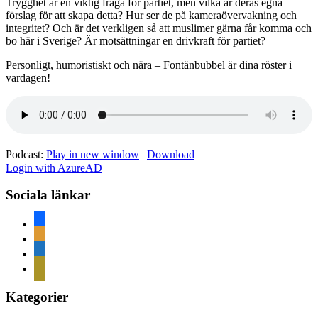
Trygghet är en viktig fråga för partiet, men vilka är deras egna
förslag för att skapa detta? Hur ser de på kameraövervakning och
integritet? Och är det verkligen så att muslimer gärna får komma och
bo här i Sverige? Är motsättningar en drivkraft för partiet?
Personligt, humoristiskt och nära – Fontänbubbel är dina röster i
vardagen!
Podcast:
Play in new window
|
Download
Login with AzureAD
Sociala länkar
facebook
rss
home
mail
Kategorier