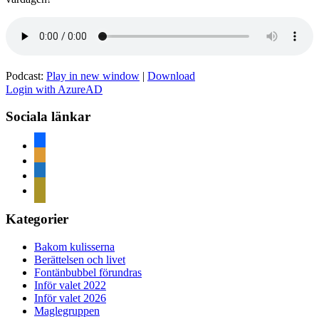
Podcast:
Play in new window
|
Download
Login with AzureAD
Sociala länkar
facebook
rss
home
mail
Kategorier
Bakom kulisserna
Berättelsen och livet
Fontänbubbel förundras
Inför valet 2022
Inför valet 2026
Maglegruppen