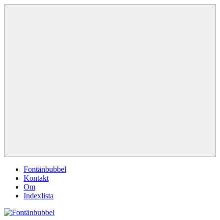
Hoppa
Fontänbubbel
Dina
till
röster
innehåll
i
vardagen
Meny
Fontänbubbel
Kontakt
Om
Indexlista