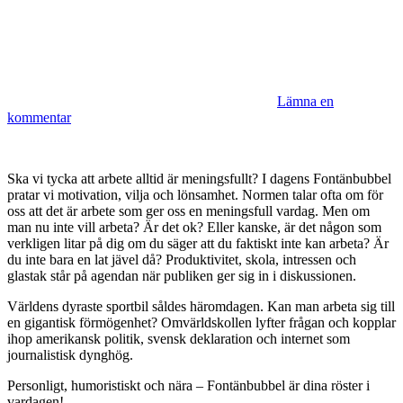
Lämna en
kommentar
Ska vi tycka att arbete alltid är meningsfullt? I dagens Fontänbubbel
pratar vi motivation, vilja och lönsamhet. Normen talar ofta om för
oss att det är arbete som ger oss en meningsfull vardag. Men om
man nu inte vill arbeta? Är det ok? Eller kanske, är det någon som
verkligen litar på dig om du säger att du faktiskt inte kan arbeta? Är
du inte bara en lat jävel då? Produktivitet, skola, intressen och
glastak står på agendan när publiken ger sig in i diskussionen.
Världens dyraste sportbil såldes häromdagen. Kan man arbeta sig till
en gigantisk förmögenhet? Omvärldskollen lyfter frågan och kopplar
ihop amerikansk politik, svensk deklaration och internet som
journalistisk dynghög.
Personligt, humoristiskt och nära – Fontänbubbel är dina röster i
vardagen!