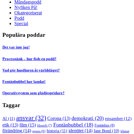
Måndagspodd
Nyfiken På!
Okategoriserat
Podd
Special
Populära poddar
Det var inte jag!
Processtänk – hur föds en podd?
Vad gör husdjuren åt världsläget?
Fontänbubbel har landat!
Operativsystem som glädjespridare?
Taggar
ansvar
(32)
demokrati
(20)
Corona
(13)
AI
(11)
ensamhet
(12)
Fontänbubbel
(18)
film
(15)
etik
(13)
Fontänhus
(8)
filosofi
(7)
förändring
(14)
identitet
(14)
historia
(11)
Jane Bond
(10)
klimat
genus
(6)