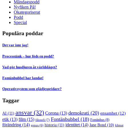
Måndagspodd
Nyfiken På!
Okategoriserat
Podd
Special
Populära poddar
Det var inte jag!
Processtänk – hur föds en podd?
Vad gör husdjuren åt världsläget?
Fontänbubbel har landat!
Operativsystem som glädjespridare?
Taggar
ansvar
(32)
demokrati
(20)
Corona
(13)
AI
(11)
ensamhet
(12)
Fontänbubbel
(18)
film
(15)
etik
(13)
Fontänhus
(8)
filosofi
(7)
förändring
(14)
identitet
(14)
historia
(11)
Jane Bond
(10)
klimat
genus
(6)