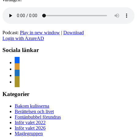
Podcast:
Play in new window
|
Download
Login with AzureAD
Sociala länkar
facebook
rss
home
mail
Kategorier
Bakom kulisserna
Berättelsen och livet
Fontänbubbel förundras
Inför valet 2022
Inför valet 2026
Maglegruppen