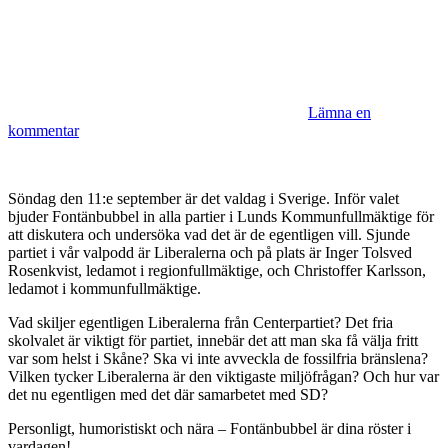
Lämna en
kommentar
Söndag den 11:e september är det valdag i Sverige. Inför valet
bjuder Fontänbubbel in alla partier i Lunds Kommunfullmäktige för
att diskutera och undersöka vad det är de egentligen vill. Sjunde
partiet i vår valpodd är Liberalerna och på plats är Inger Tolsved
Rosenkvist, ledamot i regionfullmäktige, och Christoffer Karlsson,
ledamot i kommunfullmäktige.
Vad skiljer egentligen Liberalerna från Centerpartiet? Det fria
skolvalet är viktigt för partiet, innebär det att man ska få välja fritt
var som helst i Skåne? Ska vi inte avveckla de fossilfria bränslena?
Vilken tycker Liberalerna är den viktigaste miljöfrågan? Och hur var
det nu egentligen med det där samarbetet med SD?
Personligt, humoristiskt och nära – Fontänbubbel är dina röster i
vardagen!