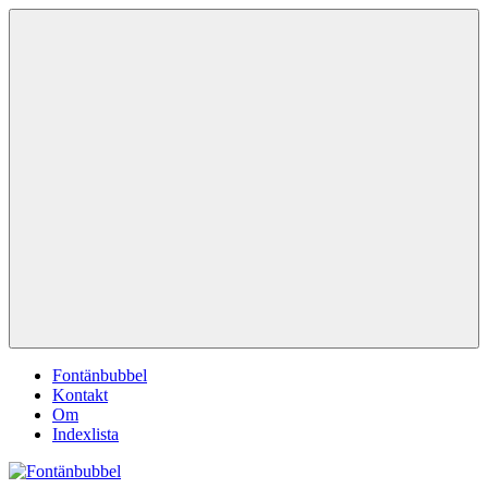
Hoppa
Fontänbubbel
Dina
till
röster
innehåll
i
vardagen
Meny
Fontänbubbel
Kontakt
Om
Indexlista