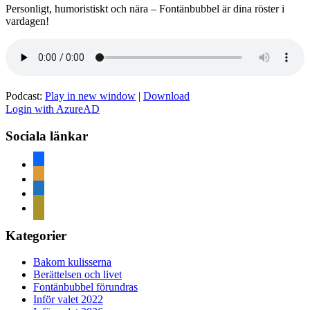
Personligt, humoristiskt och nära – Fontänbubbel är dina röster i
vardagen!
Podcast:
Play in new window
|
Download
Login with AzureAD
Sociala länkar
facebook
rss
home
mail
Kategorier
Bakom kulisserna
Berättelsen och livet
Fontänbubbel förundras
Inför valet 2022