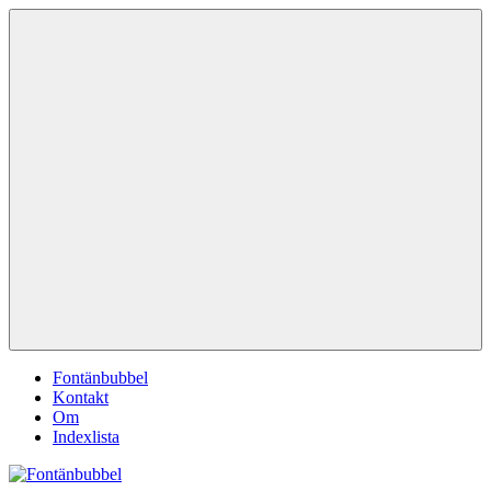
Hoppa
Fontänbubbel
Dina
till
röster
innehåll
i
vardagen
Meny
Fontänbubbel
Kontakt
Om
Indexlista