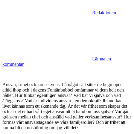
Redaktionen
Lämna en
kommentar
Ansvar, frihet och konsekvens. På något sätt sitter de begreppen
alltid ihop och i dagens Fontänbubbel omfamnar vi dem helt och
hållet. Hur funkar egentligen ansvar? Vad bär vi själva och vad
åläggs oss? Vad är individens ansvar i en demokrati? Ibland kan
livet kännas som ett skenande tåg. Är det vår frihet som skapar det
och är det enbart vårt eget ansvar att ta hand om oss själva? Var går
gränsen mellan chef och anställd vad gäller verksamhetsansvar? Hur
formas vårt ansvarstagande av våra familjeroller? Och är frihet att
kunna bli en noshörning om jag vill det?