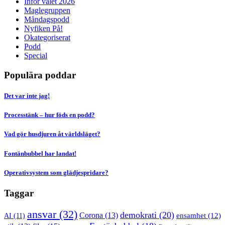
Inför valet 2026
Maglegruppen
Måndagspodd
Nyfiken På!
Okategoriserat
Podd
Special
Populära poddar
Det var inte jag!
Processtänk – hur föds en podd?
Vad gör husdjuren åt världsläget?
Fontänbubbel har landat!
Operativsystem som glädjespridare?
Taggar
ansvar
(32)
demokrati
(20)
Corona
(13)
AI
(11)
ensamhet
(12)