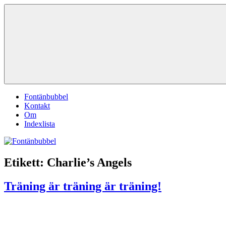
Hoppa
Fontänbubbel
Dina
till
röster
innehåll
i
vardagen
Meny
Fontänbubbel
Kontakt
Om
Indexlista
Etikett:
Charlie’s Angels
Träning är träning är träning!