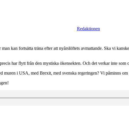
Redaktionen
 man kan fortsätta träna efter att nyårslöftets avmattande. Ska vi kansk
ecis har flytt från den mystiska ökensekten. Och det verkar inte som
ed muren i USA, med Brexit, med svenska regeringen? Vi påminns om pen
agen!