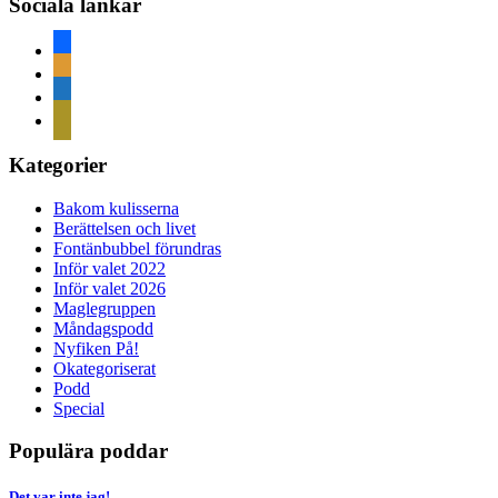
Sociala länkar
facebook
rss
home
mail
Kategorier
Bakom kulisserna
Berättelsen och livet
Fontänbubbel förundras
Inför valet 2022
Inför valet 2026
Maglegruppen
Måndagspodd
Nyfiken På!
Okategoriserat
Podd
Special
Populära poddar
Det var inte jag!