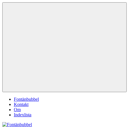
Hoppa
Fontänbubbel
Dina
till
röster
innehåll
i
vardagen
Meny
Fontänbubbel
Kontakt
Om
Indexlista