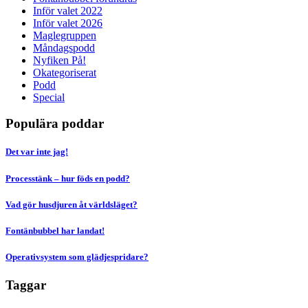
Inför valet 2022
Inför valet 2026
Maglegruppen
Måndagspodd
Nyfiken På!
Okategoriserat
Podd
Special
Populära poddar
Det var inte jag!
Processtänk – hur föds en podd?
Vad gör husdjuren åt världsläget?
Fontänbubbel har landat!
Operativsystem som glädjespridare?
Taggar