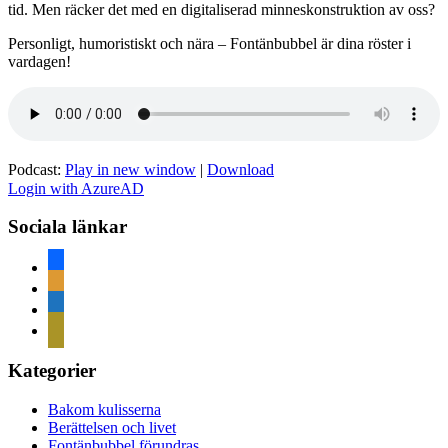
tid. Men räcker det med en digitaliserad minneskonstruktion av oss?
Personligt, humoristiskt och nära – Fontänbubbel är dina röster i
vardagen!
Podcast:
Play in new window
|
Download
Login with AzureAD
Sociala länkar
facebook
rss
home
mail
Kategorier
Bakom kulisserna
Berättelsen och livet
Fontänbubbel förundras