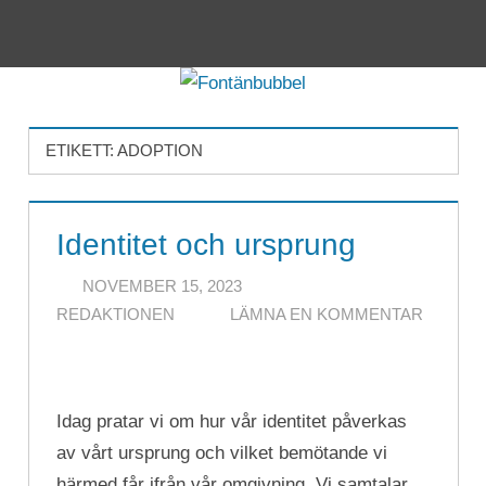
Hoppa
till
Meny
Fontänbubbel
innehåll
ETIKETT:
ADOPTION
Identitet och ursprung
NOVEMBER 15, 2023
REDAKTIONEN
LÄMNA EN KOMMENTAR
Idag pratar vi om hur vår identitet påverkas
av vårt ursprung och vilket bemötande vi
härmed får ifrån vår omgivning. Vi samtalar