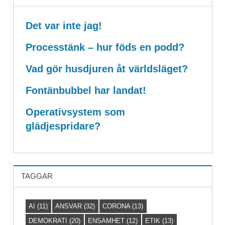
Det var inte jag!
Processtänk – hur föds en podd?
Vad gör husdjuren åt världsläget?
Fontänbubbel har landat!
Operativsystem som
glädjespridare?
TAGGAR
AI
(11)
ANSVAR
(32)
CORONA
(13)
DEMOKRATI
(20)
ENSAMHET
(12)
ETIK
(13)