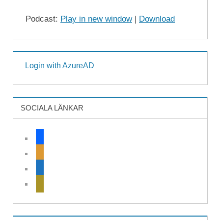
Podcast:
Play in new window
|
Download
Login with AzureAD
SOCIALA LÄNKAR
facebook
rss
home
mail